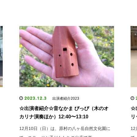
2023.12.3
2
出演者紹介2023
ッ
☆出演者紹介☆⾳なかま ぴっぴ（木のオ
☆
カリナ演奏ほか）12:40〜13:10
リッ
12月10日（日）は、原村の八ヶ岳自然文化園に
1